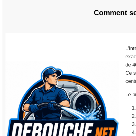
Comment se 
L’in
exac
de 4
Ce s
cent
Le p