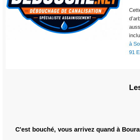
Cett
d’ar
auss
incl
à So
91 E
Le
C'est bouché, vous arrivez quand à Boura