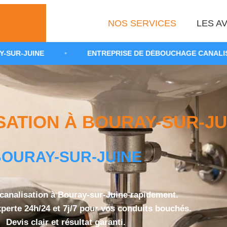
NOS SERVICES
LES AV
•
ENTREPRISE DE DÉBOUCHAGE CANALISATION 91
TION À BOURAY-SUR-JUI
OURAY-SUR-JUINE
canalisation à Bouray-sur-Juine rapidement.
xperte 24h/24 et 7j/7 pour vos conduits bouchés.
Devis clair et résultat garanti.