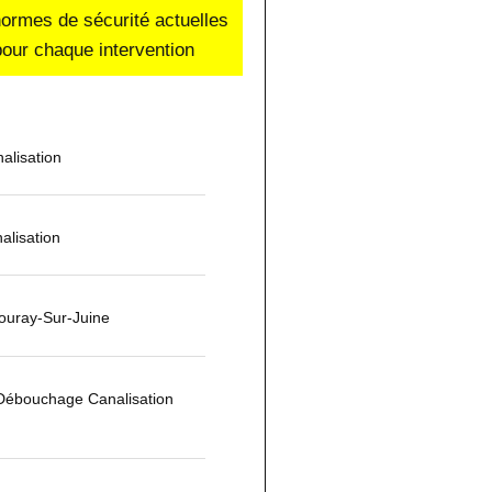
normes de sécurité actuelles
our chaque intervention
alisation
alisation
uray-Sur-Juine
 Débouchage Canalisation