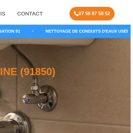
IS
CONTACT
07 56 87 58 52
•
NETTOYAGE DE CONDUITS D'EAUX USÉES
•
DÉB
NE (91850)