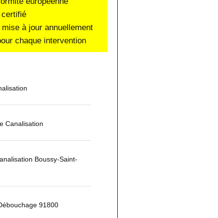
nformité européenne
certifié
 mise à jour annuellement
our chaque intervention
alisation
 Canalisation
nalisation Boussy-Saint-
 Débouchage 91800