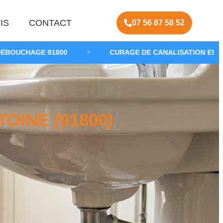
IS
CONTACT
07 56 87 58 52
800
•
CURAGE DE CANALISATION ESSONNE
•
OINE (91800)