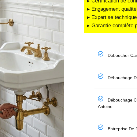
▸ Certification de co
▸ Engagement qualité 
▸ Expertise technique
▸ Garantie complète p
Déboucher Can
Débouchage De
Débouchage Ca
Antoine
Entreprise De