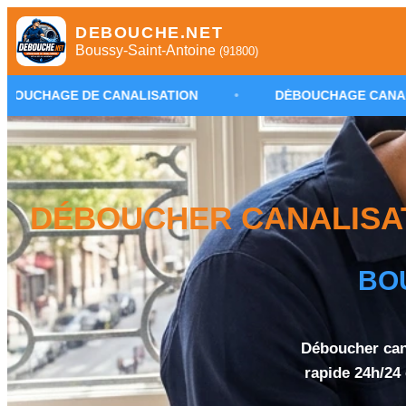
DEBOUCHE.NET
Boussy-Saint-Antoine
(91800)
CANALISATION
•
DÉBOUCHAGE CANALISATION BOUSS
DÉBOUCHER CANALISATI
BO
Déboucher cana
rapide 24h/24 