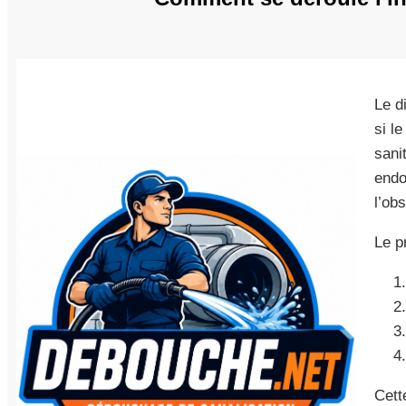
Le d
si l
sani
endo
l’obs
Le p
Cett