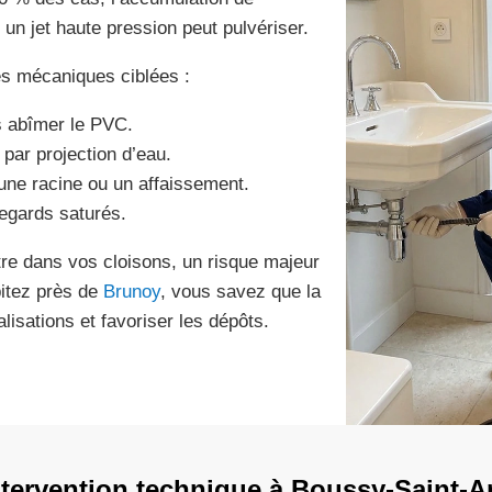
un jet haute pression peut pulvériser.
es mécaniques ciblées :
ns abîmer le PVC.
par projection d’eau.
 une racine ou un affaissement.
regards saturés.
iltre dans vos cloisons, un risque majeur
itez près de
Brunoy
, vous savez que la
lisations et favoriser les dépôts.
tervention technique à Boussy-Saint-A