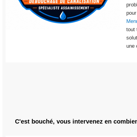
prob
pou
Men
tout
solu
une 
C'est bouché, vous intervenez en combie