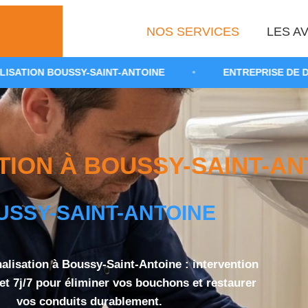
NOS SERVICES
LES AV
Y-SAINT-ANTOINE
•
ENTREPRISE DE DÉBOUCHAGE 91
ON À BOUSSY-SAINT-ANT
USSY-SAINT-ANTOINE
lisation à Boussy-Saint-Antoine : intervention
et 7j/7 pour éliminer vos bouchons et restaurer
vos conduits durablement.