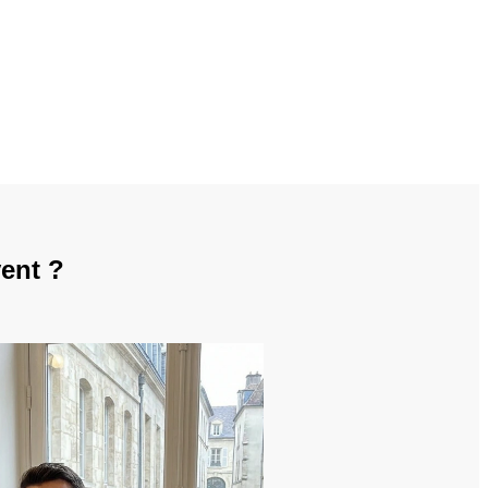
ent ?