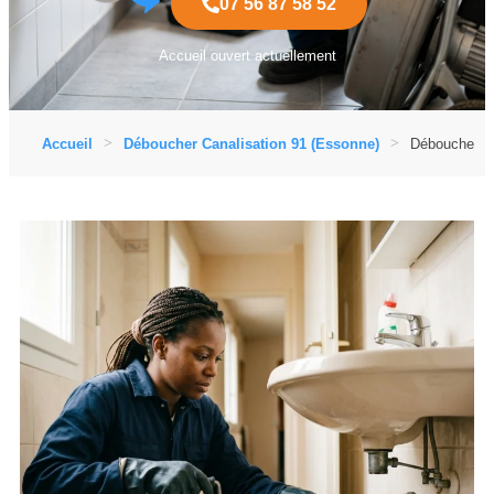
07 56 87 58 52
Accueil ouvert actuellement
Accueil
Déboucher Canalisation 91 (Essonne)
Déboucher Ca