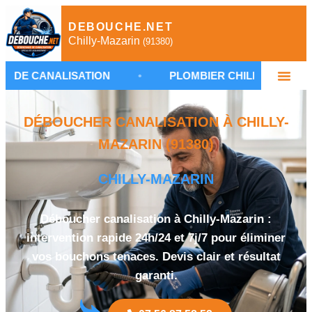
DEBOUCHE.NET
Chilly-Mazarin
(91380)
ALISATION
•
PLOMBIER CHILLY-MAZARIN
•
DÉBOUCHER CANALISATION À CHILLY-
MAZARIN (91380)
CHILLY-MAZARIN
Déboucher canalisation à Chilly-Mazarin :
intervention rapide 24h/24 et 7j/7 pour éliminer
vos bouchons tenaces. Devis clair et résultat
garanti.