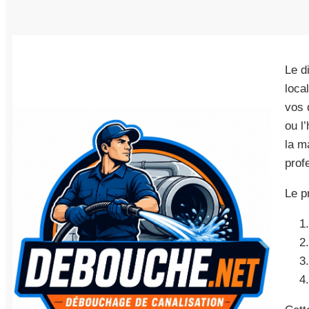
Le d
loca
vos 
ou l
la m
prof
Le p