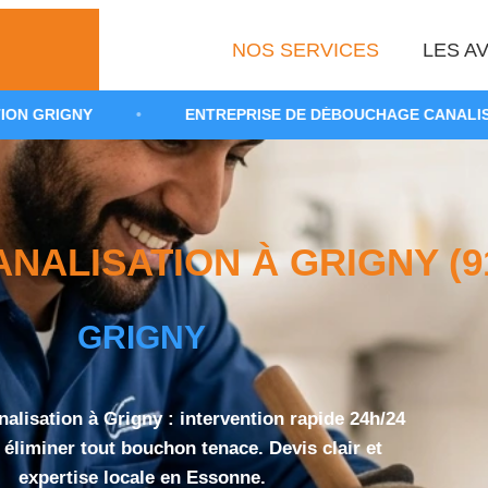
NOS SERVICES
LES AV
•
ENTREPRISE DE DÉBOUCHAGE CANALISATION 91
ALISATION À GRIGNY (9
GRIGNY
alisation à Grigny : intervention rapide 24h/24
r éliminer tout bouchon tenace. Devis clair et
expertise locale en Essonne.