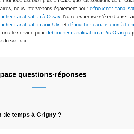
e méthode est bien plus efficace que les solutions de bricol
laires, nous intervenons également pour
déboucher canalisa
ucher canalisation à Orsay
. Notre expertise s’étend aussi
ucher canalisation aux Ulis
et
déboucher canalisation à Lon
rons le service pour
déboucher canalisation à Ris Orangis
p
le du secteur.
pace questions-réponses
n de temps à Grigny ?