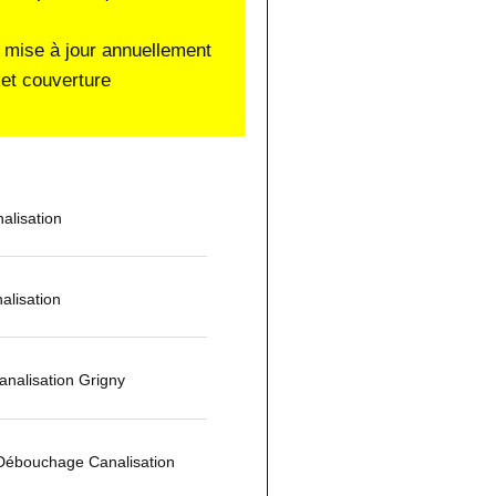
 mise à jour annuellement
et couverture
alisation
alisation
nalisation Grigny
 Débouchage Canalisation