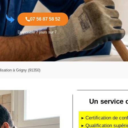
07 56 87 58 52
Disponible 7 jours sur 7
isation à Grigny (91350)
Un service c
▸ Certification de co
▸ Qualification supéri