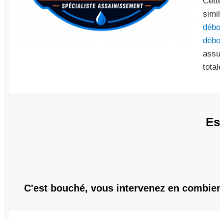
Cett
simi
débo
débo
assu
tota
Es
C'est bouché, vous intervenez en combie