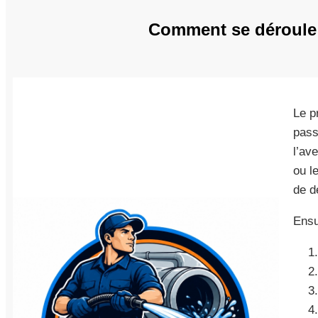
Comment se déroule l
Le p
pass
l’av
ou l
de d
Ensu