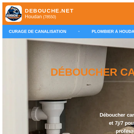
DEBOUCHE.NET
Houdan
(78550)
E CANALISATION
•
PLOMBIER À HOUDAN
•
DÉBOUCHER CAN
Déboucher cana
et 7j/7 po
profess