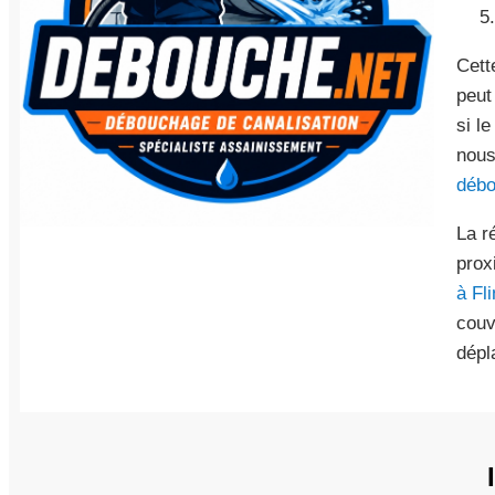
Cett
peut
si l
nous
débo
La r
prox
à Fl
couv
dépl