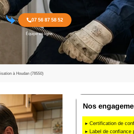
07 56 87 58 52
Équipe en ligne
isation à Houdan (78550)
Nos engagement
▸ Certification de co
▸ Label de confiance 