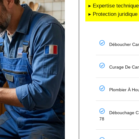
▸ Expertise technique
▸ Protection juridiqu
Déboucher Can
Curage De Can
Plombier À Ho
Débouchage Ca
78