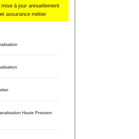
 mise à jour annuellement
e et assurance métier
alisation
alisation
udan
nalisation Haute Pression