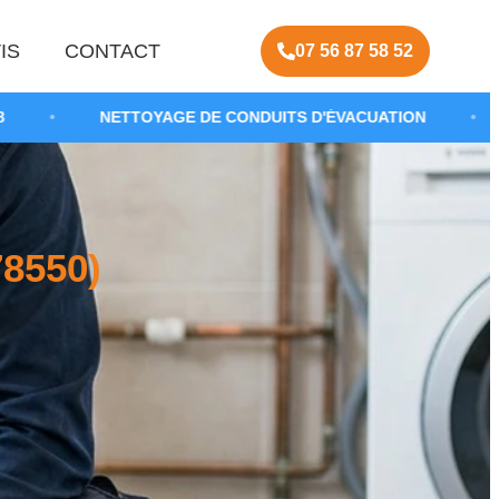
IS
CONTACT
07 56 87 58 52
ETTOYAGE DE CONDUITS D'ÉVACUATION
•
DÉBOUCHER
8550)