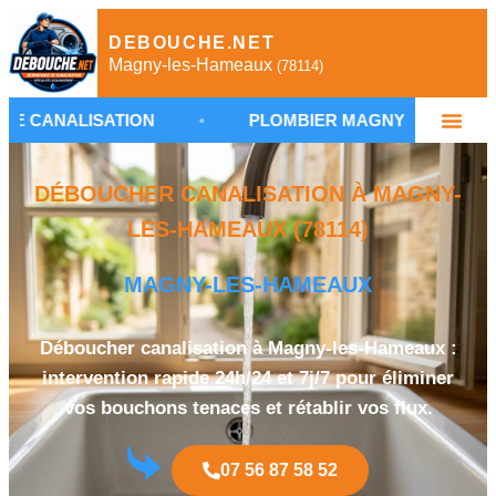
DEBOUCHE.NET
Magny-les-Hameaux
(78114)
SATION
•
PLOMBIER MAGNY-LES-HAMEAUX
•
DÉBOUCHER CANALISATION À MAGNY-
LES-HAMEAUX (78114)
MAGNY-LES-HAMEAUX
Déboucher canalisation à Magny-les-Hameaux :
intervention rapide 24h/24 et 7j/7 pour éliminer
vos bouchons tenaces et rétablir vos flux.
07 56 87 58 52