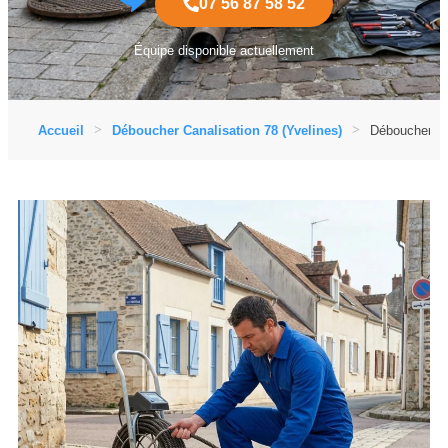
07 56 87 58 52
Équipe disponible actuellement
Accueil
Déboucher Canalisation 78 (Yvelines)
Déboucher Ca