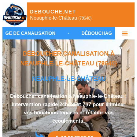
DEBOUCHE.NET
Neauphle-le-Château
(78640)
NALISATION
•
DÉBOUCHAGE NEAUPHLE-LE-CHÂT
DÉBOUCHER CANALISATION À
NEAUPHLE-LE-CHÂTEAU (78640)
NEAUPHLE-LE-CHÂTEAU
Déboucher canalisation à Neauphle-le-Château :
intervention rapide 24h/24 et 7j/7 pour éliminer
vos bouchons tenaces et rétablir vos
écoulements.