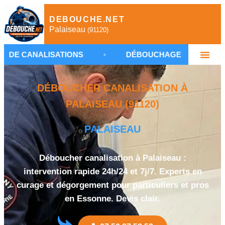
DEBOUCHE.NET
Palaiseau
(91120)
LISATIONS
•
DÉBOUCHAGE CANALISATION PALAI
DÉBOUCHER CANALISATION À
PALAISEAU (91120)
PALAISEAU
Déboucher canalisation à Palaiseau :
intervention rapide 24h/24 et 7j/7. Experts en
curage et dégorgement pour particuliers et pros
en Essonne. Devis clair.