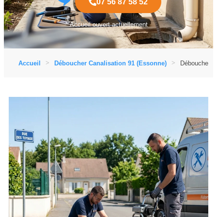
07 56 87 58 52
Accueil ouvert actuellement
Accueil
Déboucher Canalisation 91 (Essonne)
Déboucher Ca