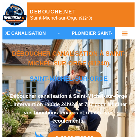
DEBOUCHE.NET
Saint-Michel-sur-Orge
(91240)
ISATION
•
PLOMBIER SAINT-MICHEL-SUR-ORGE
DÉBOUCHER CANALISATION À SAINT-
MICHEL-SUR-ORGE (91240)
SAINT-MICHEL-SUR-ORGE
Déboucher canalisation à Saint-Michel-sur-Orge
: intervention rapide 24h/24 et 7j/7 pour éliminer
vos bouchons tenaces et rétablir vos
écoulements.