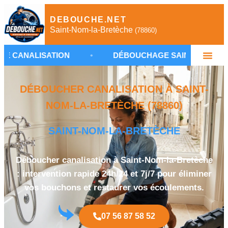
DEBOUCHE.NET
Saint-Nom-la-Bretèche
(78860)
SATION
•
DÉBOUCHAGE SAINT-NOM-LA-BRETÈCH
DÉBOUCHER CANALISATION À SAINT-
NOM-LA-BRETÈCHE (78860)
SAINT-NOM-LA-BRETÈCHE
Déboucher canalisation à Saint-Nom-la-Bretèche
: intervention rapide 24h/24 et 7j/7 pour éliminer
vos bouchons et restaurer vos écoulements.
07 56 87 58 52