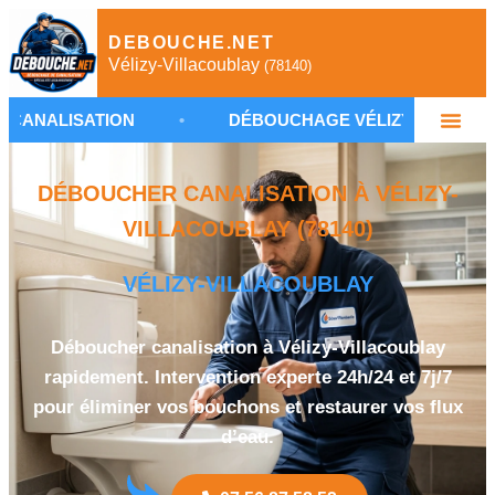
DEBOUCHE.NET
Vélizy-Villacoublay
(78140)
ION
•
DÉBOUCHAGE VÉLIZY-VILLACOUBLAY
•
DÉBOUCHER CANALISATION À VÉLIZY-
VILLACOUBLAY (78140)
VÉLIZY-VILLACOUBLAY
Déboucher canalisation à Vélizy-Villacoublay
rapidement. Intervention experte 24h/24 et 7j/7
pour éliminer vos bouchons et restaurer vos flux
d’eau.