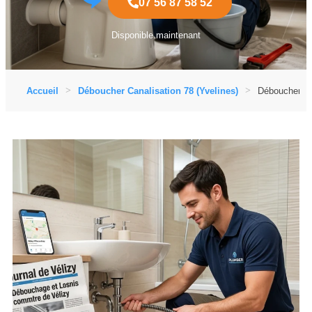
07 56 87 58 52
Disponible maintenant
Accueil
Déboucher Canalisation 78 (Yvelines)
Déboucher Can