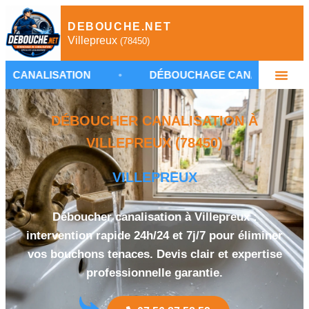
DEBOUCHE.NET
Villepreux
(78450)
ATION
•
DÉBOUCHAGE CANALISATION VILLEPREU
DÉBOUCHER CANALISATION À
VILLEPREUX (78450)
VILLEPREUX
Déboucher canalisation à Villepreux :
intervention rapide 24h/24 et 7j/7 pour éliminer
vos bouchons tenaces. Devis clair et expertise
professionnelle garantie.