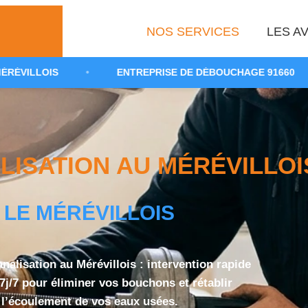
NOS SERVICES
LES AV
•
ENTREPRISE DE DÉBOUCHAGE 91660
•
NET
SATION AU MÉRÉVILLOIS
LE MÉRÉVILLOIS
alisation au Mérévillois : intervention rapide
 7j/7 pour éliminer vos bouchons et rétablir
l’écoulement de vos eaux usées.