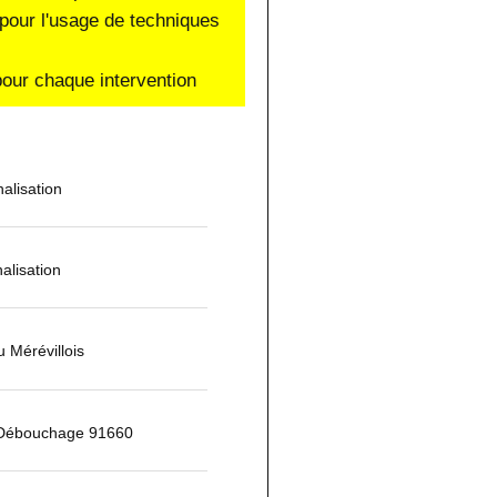
pour l'usage de techniques
our chaque intervention
alisation
alisation
 Mérévillois
 Débouchage 91660