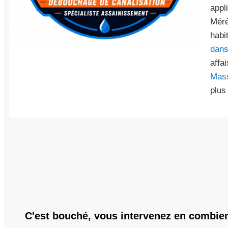
appl
Méré
habi
dans
affa
Mas
plus
C'est bouché, vous intervenez en combie