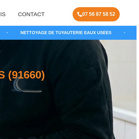
IS
CONTACT
07 56 87 58 52
TOYAGE DE TUYAUTERIE EAUX USÉES
•
DÉBOUCHER C
 (91660)