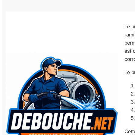
Le p
rami
perm
est 
corr
Le p
Cett