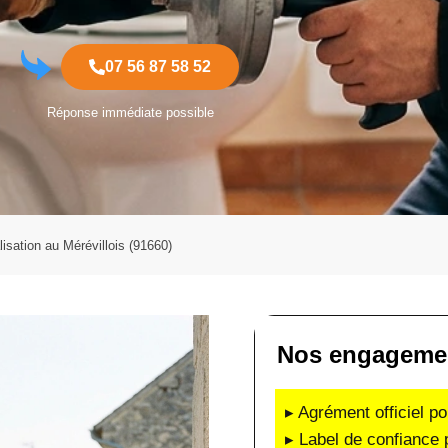
07 56 87 58 52
Réponse immédiate possible
sation au Mérévillois (91660)
Nos engagement
▸ Agrément officiel po
▸ Label de confiance 