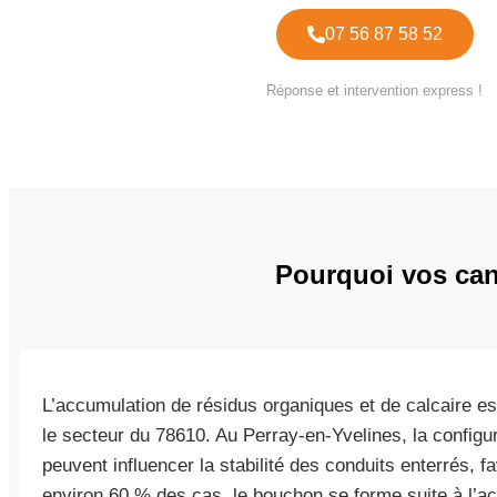
07 56 87 58 52
Réponse et intervention express !
Pourquoi vos cana
L’accumulation de résidus organiques et de calcaire es
le secteur du 78610. Au Perray-en-Yvelines, la configu
peuvent influencer la stabilité des conduits enterrés, f
environ 60 % des cas, le bouchon se forme suite à l’a