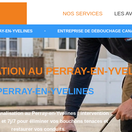
NOS SERVICES
LES AV
•
ENTREPRISE DE DÉBOUCHAGE CANALISATION 78610
ION AU PERRAY-EN-YVELI
PERRAY-EN-YVELINES
alisation au Perray-en-Yvelines : intervention
 et 7j/7 pour éliminer vos bouchons tenaces et
restaurer vos conduits.