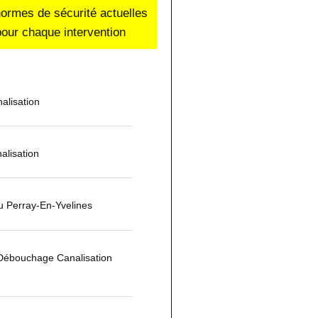
normes de sécurité actuelles
our chaque intervention
alisation
alisation
 Perray-En-Yvelines
 Débouchage Canalisation