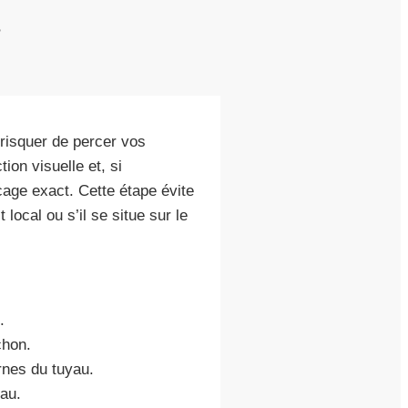
?
s risquer de percer vos
on visuelle et, si
cage exact. Cette étape évite
local ou s’il se situe sur le
.
chon.
rnes du tuyau.
eau.