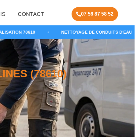
IS
CONTACT
07 56 87 58 52
•
NETTOYAGE DE CONDUITS D'EAUX USÉES
•
NES (78610)