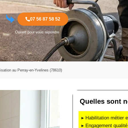
07 56 87 58 52
Ouvert pour vous répondre
sation au Perray-en-Yvelines (78610)
Quelles sont n
▸ Habilitation métier 
▸ Engagement qualité 