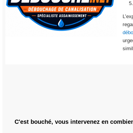
L’ex
rega
débo
urge
simi
C'est bouché, vous intervenez en combie