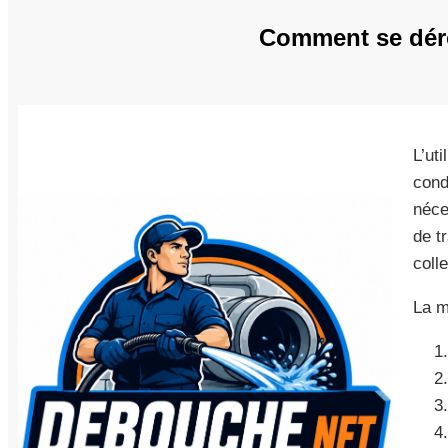
Comment se déro
L’ut
cond
néce
de t
colle
La m