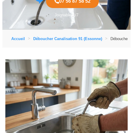
07 56 87 58 52
Joignable 7j/7
Accueil
Déboucher Canalisation 91 (Essonne)
Déboucher Ca