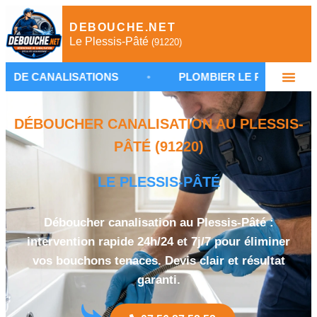
DEBOUCHE.NET
Le Plessis-Pâté
(91220)
LISATIONS
•
PLOMBIER LE PLESSIS-PÂTÉ
•
DÉBOUCHER CANALISATION AU PLESSIS-
PÂTÉ (91220)
LE PLESSIS-PÂTÉ
Déboucher canalisation au Plessis-Pâté :
intervention rapide 24h/24 et 7j/7 pour éliminer
vos bouchons tenaces. Devis clair et résultat
garanti.