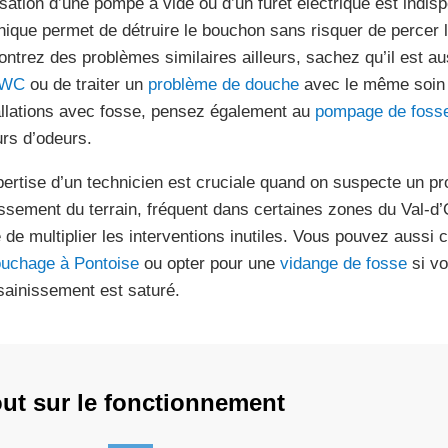
ilisation d’une pompe à vide ou d’un furet électrique est indi
nique permet de détruire le bouchon sans risquer de percer l
ontrez des problèmes similaires ailleurs, sachez qu’il est a
 WC
ou de traiter un
problème de douche
avec le même soin 
allations avec fosse, pensez également au
pompage de fosse
urs d’odeurs.
pertise d’un technicien est cruciale quand on suspecte un p
issement du terrain, fréquent dans certaines zones du Val-d’
e de multiplier les interventions inutiles. Vous pouvez aussi
uchage à Pontoise
ou opter pour une
vidange de fosse
si vo
sainissement est saturé.
ut sur le fonctionnement