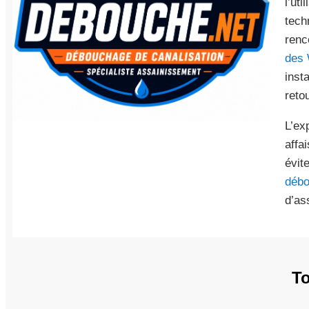
l’ut
tech
renc
des
inst
reto
L’ex
affa
évit
débo
d’as
To