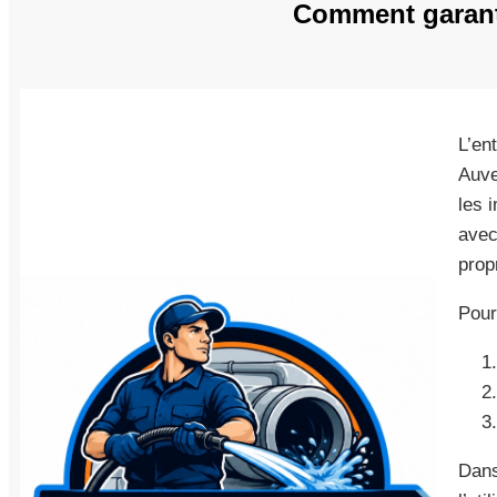
Comment garant
L’en
Auve
les 
avec
prop
Pour
Dans