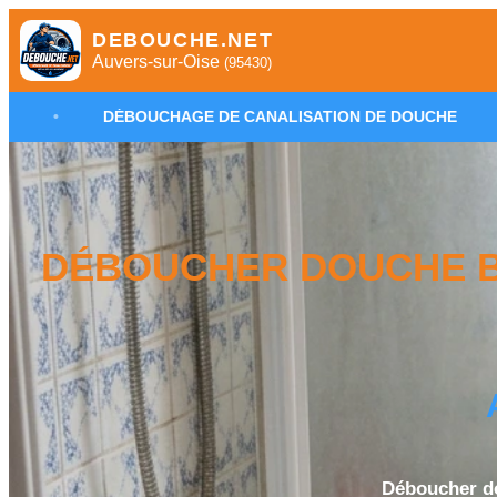
DEBOUCHE.NET
Auvers-sur-Oise
(95430)
OUCHAGE DE CANALISATION DE DOUCHE
•
PLOMBIER
DÉBOUCHER DOUCHE B
Déboucher do