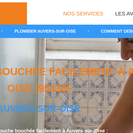
NOS SERVICES
LES AV
 AUVERS-SUR-OISE
•
COMMENT DÉBOUCHER UNE DO
OUCHÉE FACILEMENT À 
OISE (95430)
AUVERS-SUR-OISE
uche bouchée facilement à Auvers-sur-Oise :