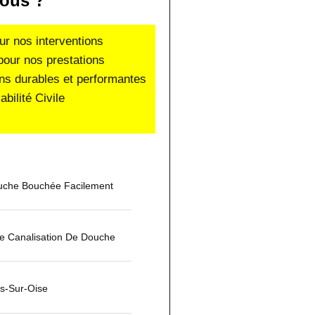
ous ?
ur nos interventions
pour nos prestations
ons durables et performantes
ilité Civile
che Bouchée Facilement
 Canalisation De Douche
s-Sur-Oise