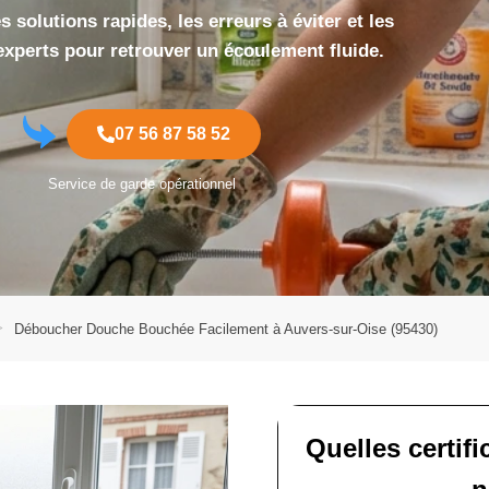
 solutions rapides, les erreurs à éviter et les
experts pour retrouver un écoulement fluide.
07 56 87 58 52
Service de garde opérationnel
Déboucher Douche Bouchée Facilement à Auvers-sur-Oise (95430)
Quelles certif