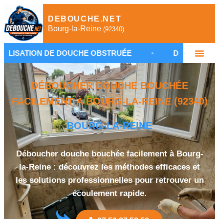
DEBOUCHE.NET
Bourg-la-Reine
(92340)
DE DOUCHE OBSTRUÉE
•
DÉBOUCHAGE CANALISAT
DÉBOUCHER DOUCHE BOUCHÉE
FACILEMENT À BOURG-LA-REINE (92340)
BOURG-LA-REINE
Déboucher douche bouchée facilement à Bourg-
la-Reine : découvrez les méthodes efficaces et
les solutions professionnelles pour retrouver un
écoulement rapide.