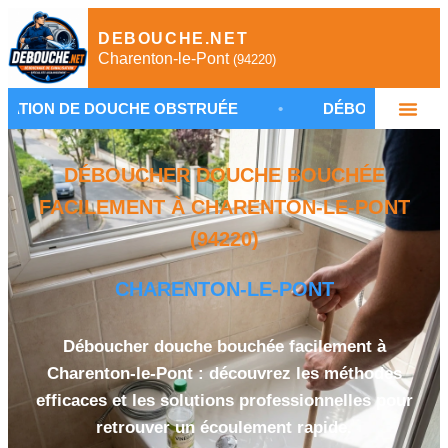
DEBOUCHE.NET
Charenton-le-Pont
(94220)
DOUCHE OBSTRUÉE
•
DÉBOUCHAGE CANALISATION
DÉBOUCHER DOUCHE BOUCHÉE
FACILEMENT À CHARENTON-LE-PONT
(94220)
CHARENTON-LE-PONT
Déboucher douche bouchée facilement à
Charenton-le-Pont : découvrez les méthodes
efficaces et les solutions professionnelles pour
retrouver un écoulement rapide.