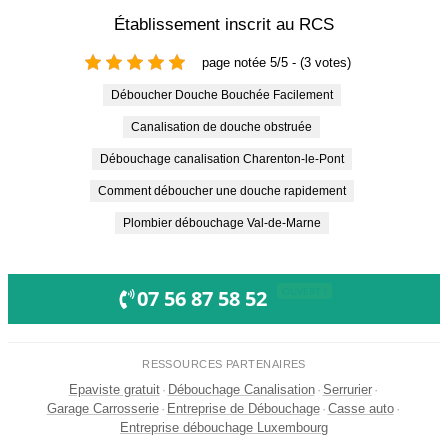
Établissement inscrit au RCS
page notée 5/5 - (3 votes)
Déboucher Douche Bouchée Facilement
Canalisation de douche obstruée
Débouchage canalisation Charenton-le-Pont
Comment déboucher une douche rapidement
Plombier débouchage Val-de-Marne
OUVERT !
07 56 87 58 52
RESSOURCES PARTENAIRES
Epaviste gratuit
·
Débouchage Canalisation
·
Serrurier
·
Garage Carrosserie
·
Entreprise de Débouchage
·
Casse auto
·
Entreprise débouchage Luxembourg