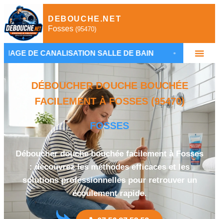
DEBOUCHE.NET
Fosses
(95470)
ALISATION SALLE DE BAIN
•
PLOMBIER DÉBOUC
DÉBOUCHER DOUCHE BOUCHÉE
FACILEMENT À FOSSES (95470)
FOSSES
Déboucher douche bouchée facilement à Fosses
: découvrez les méthodes efficaces et les
solutions professionnelles pour retrouver un
écoulement rapide.