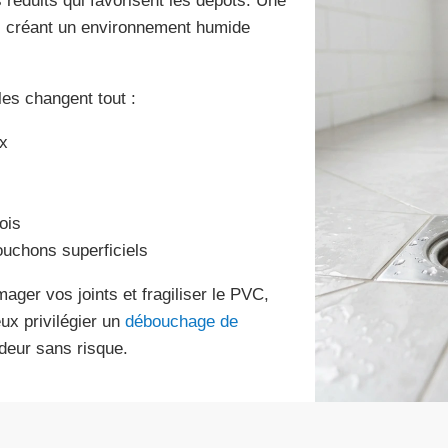
réduits qui favorisent les dépôts. Une
n, créant un environnement humide
es changent tout :
ox
ois
ouchons superficiels
mager vos joints et fragiliser le PVC,
eux privilégier un
débouchage de
deur sans risque.