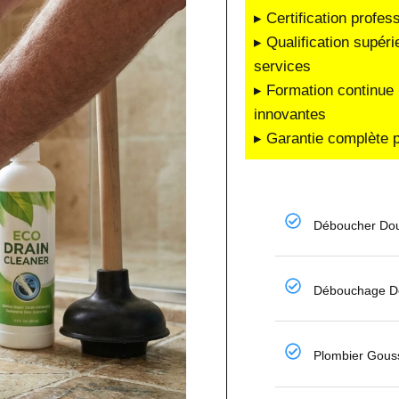
▸ Certification profes
▸ Qualification supéri
services
▸ Formation continue 
innovantes
▸ Garantie complète p
Déboucher Dou
Débouchage De
Plombier Gouss