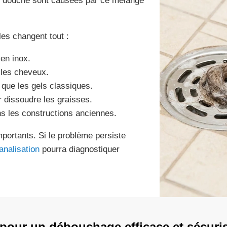
de douche sont causées par ce mélange
es changent tout :
 en inox.
les cheveux.
 que les gels classiques.
r dissoudre les graisses.
ans les constructions anciennes.
mportants. Si le problème persiste
analisation
pourra diagnostiquer
our un débouchage efficace et sécuri