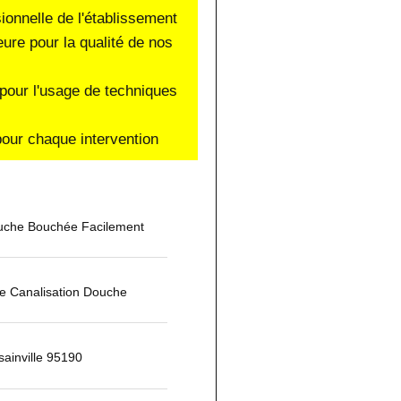
sionnelle de l'établissement
eure pour la qualité de nos
pour l'usage de techniques
our chaque intervention
che Bouchée Facilement
 Canalisation Douche
ainville 95190