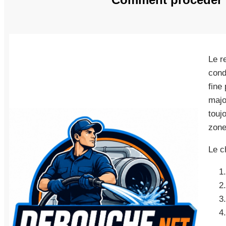
Le r
cond
fine
majo
touj
zone
Le ch