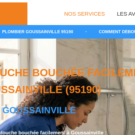
NOS SERVICES
LES AV
AINVILLE 95190
•
COMMENT DÉBOUCHER UNE DOUCH
UCHE BOUCHÉE FACILEM
SSAINVILLE (95190)
GOUSSAINVILLE
ouche bouchée facilement à Goussainville :