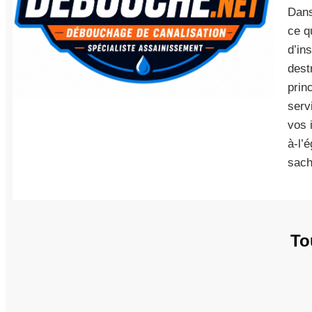
Dans
ce q
d’in
dest
prin
serv
vos 
à-l’
sach
To