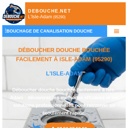
DEBOUCHE.NET
L'Isle-Adam
(95290)
E DE CANALISATION DOUCHE
•
PLOMBIER L'ISLE
DÉBOUCHER DOUCHE BOUCHÉE
FACILEMENT À ISLE-ADAM (95290)
L'ISLE-ADAM
Déboucher douche bouchée facilement à Isle-
Adam : découvrez les méthodes efficaces et les
solutions professionnelles pour retrouver un
écoulement rapide.