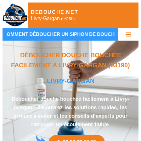
DEBOUCHE.NET
Livry-Gargan
(93190)
ÉBOUCHER UN SIPHON DE DOUCHE RAPIDEMENT
•
DÉBOUCHER DOUCHE BOUCHÉE
FACILEMENT À LIVRY-GARGAN (93190)
LIVRY-GARGAN
Déboucher douche bouchée facilement à Livry-
Gargan : découvrez les solutions rapides, les
erreurs à éviter et les conseils d’experts pour
retrouver un écoulement fluide.