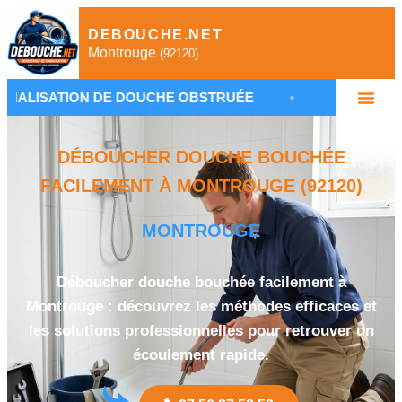
DEBOUCHE.NET
Montrouge
(92120)
ON DE DOUCHE OBSTRUÉE
•
DÉBOUCHAGE CANALI
DÉBOUCHER DOUCHE BOUCHÉE
FACILEMENT À MONTROUGE (92120)
MONTROUGE
Déboucher douche bouchée facilement à
Montrouge : découvrez les méthodes efficaces et
les solutions professionnelles pour retrouver un
écoulement rapide.