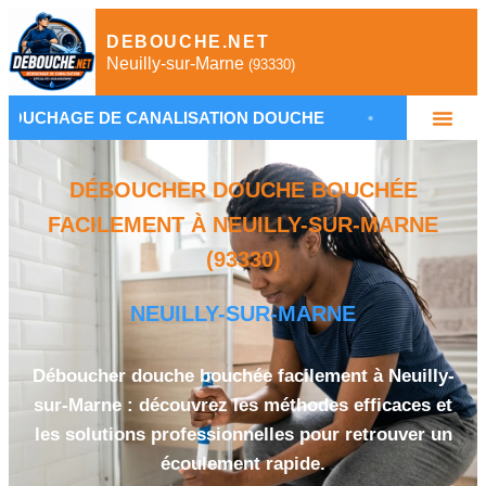
DEBOUCHE.NET
Neuilly-sur-Marne
(93330)
 CANALISATION DOUCHE
•
PLOMBIER NEUILLY-S
DÉBOUCHER DOUCHE BOUCHÉE
FACILEMENT À NEUILLY-SUR-MARNE
(93330)
NEUILLY-SUR-MARNE
Déboucher douche bouchée facilement à Neuilly-
sur-Marne : découvrez les méthodes efficaces et
les solutions professionnelles pour retrouver un
écoulement rapide.