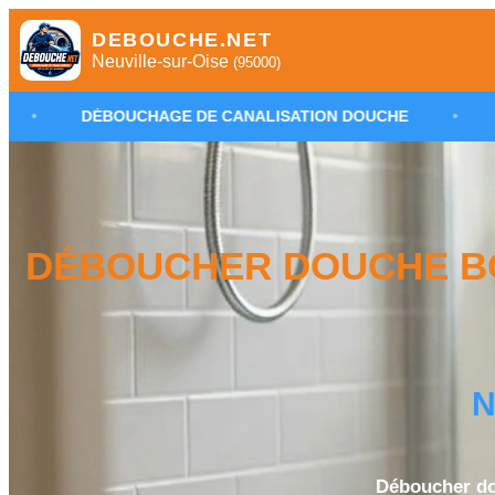
DEBOUCHE.NET
Neuville-sur-Oise
(95000)
UCHAGE DE CANALISATION DOUCHE
•
PLOMBIER NEUV
DÉBOUCHER DOUCHE BO
N
Déboucher do