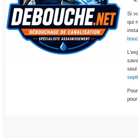
Si v
qui 
inst
bou
L’ex
savo
seul
sept
Pour
pour