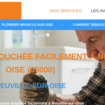
NOS SERVICES
LES AV
ILLE-SUR-OISE
•
COMMENT DÉBOUCHER UNE DOUCHE
UCHÉE FACILEMENT À NE
OISE (95000)
EUVILLE-SUR-OISE
uche bouchée facilement à Neuville-sur-Oise :