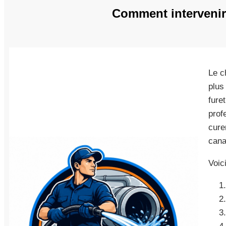
Comment intervenir 
Le c
plus
fure
prof
cure
cana
Voic