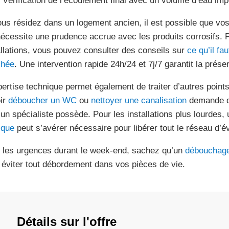
Vérification de l’écoulement final avec un volume d’eau imp
ous résidez dans un logement ancien, il est possible que vos
nécessite une prudence accrue avec les produits corrosifs.
allations, vous pouvez consulter des conseils sur
ce qu’il fa
chée
. Une intervention rapide 24h/24 et 7j/7 garantit la prése
pertise technique permet également de traiter d’autres points
ir
déboucher un WC
ou
nettoyer une canalisation
demande de
 un spécialiste possède. Pour les installations plus lourdes,
ique
peut s’avérer nécessaire pour libérer tout le réseau d’é
 les urgences durant le week-end, sachez qu’un
débouchage
 éviter tout débordement dans vos pièces de vie.
Détails sur l'offre