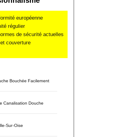
sionnalisme
nformité européenne
ité régulier
normes de sécurité actuelles
et couverture
che Bouchée Facilement
 Canalisation Douche
lle-Sur-Oise