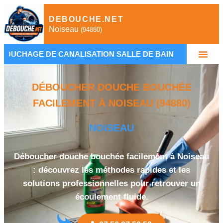
DEBOUCHE.NET
Noiseau
(94880)
 CANALISATION SALLE DE BAIN
•
PLOMBIER DÉ
DÉBOUCHER DOUCHE BOUCHÉE
FACILEMENT À NOISEAU (94880)
NOISEAU
Déboucher douche bouchée facilement à Noiseau
: découvrez les méthodes rapides et les
solutions professionnelles pour retrouver un
écoulement fluide.