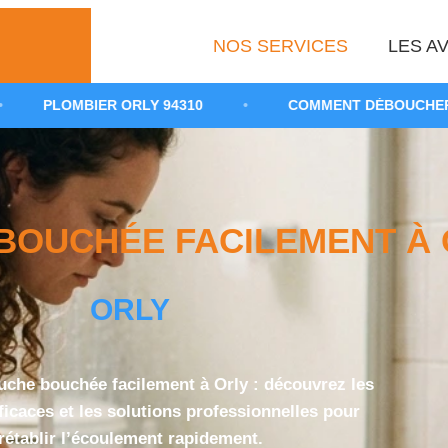
NOS SERVICES
LES AV
ORLY 94310
•
COMMENT DÉBOUCHER UN SIPHON DE 
OUCHÉE FACILEMENT À O
ORLY
che bouchée facilement à Orly : découvrez les
icaces et les solutions professionnelles pour
rétablir l’écoulement rapidement.