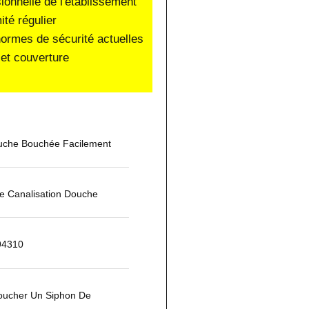
sionnelle de l'établissement
ité régulier
normes de sécurité actuelles
et couverture
che Bouchée Facilement
 Canalisation Douche
 94310
ucher Un Siphon De