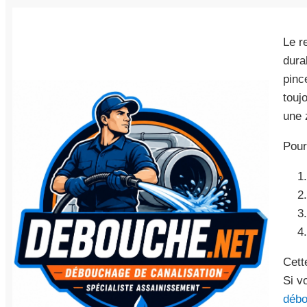
Le r
dura
pinc
touj
une 
Pour
Cett
Si v
débo