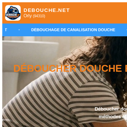
DEBOUCHE.NET
Orly
(94310)
ÉBOUCHAGE DE CANALISATION DOUCHE
•
PLOMBIER 
DÉBOUCHER DOUCHE B
Déboucher dou
méthodes eff