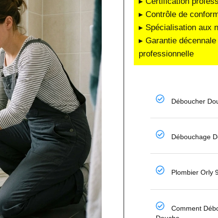
▸ Certification profes
▸ Contrôle de conform
▸ Spécialisation aux 
▸ Garantie décennale 
professionnelle
Déboucher Dou
Débouchage De
Plombier Orly
Comment Débo
Douche