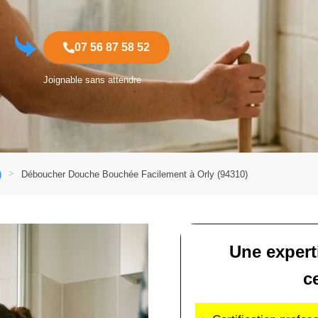
07 56 87 58 52
Joignable sans attendre
)
Déboucher Douche Bouchée Facilement à Orly (94310)
Une expert
ce