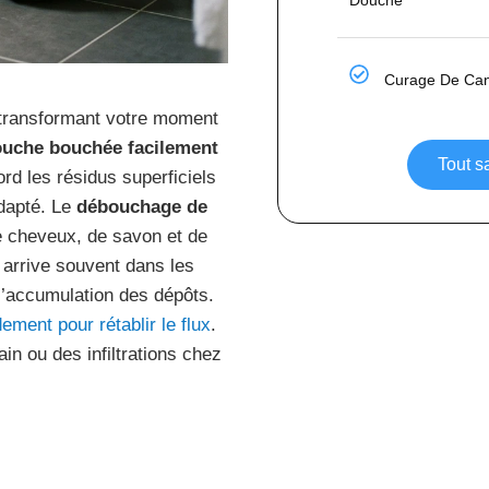
Curage De Cana
, transformant votre moment
uche bouchée facilement
Tout s
rd les résidus superficiels
adapté. Le
débouchage de
de cheveux, de savon et de
n arrive souvent dans les
l’accumulation des dépôts.
dement pour rétablir le flux
.
n ou des infiltrations chez