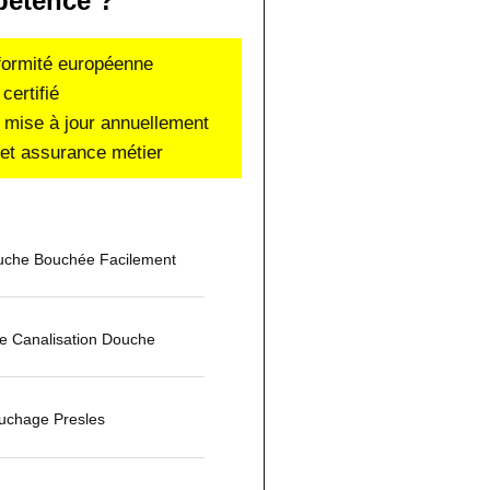
étence ?
nformité européenne
certifié
 mise à jour annuellement
e et assurance métier
che Bouchée Facilement
 Canalisation Douche
uchage Presles