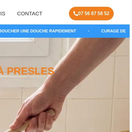
IS
CONTACT
07 56 87 58 52
OUCHE RAPIDEMENT
•
CURAGE DE CANALISATION SAL
À PRESLES