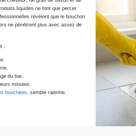
 de cheveux, de gras de savon et de
oduits liquides ne font que percer
fessionnelles révèlent que le bouchon
gers ne pénètrent plus avec assez de
s :
e.
rie.
age du bac.
ieurs minutes.
tes bouchées
, semble ralentie.