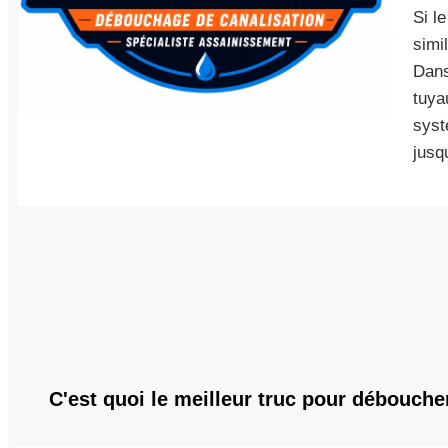
Si l
simi
Dans
tuya
syst
jusq
C'est quoi le meilleur truc pour débouch