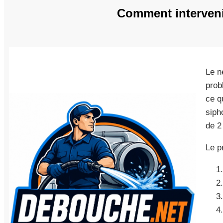
Comment intervenir
Le n
prob
ce q
sipho
de 2
Le p