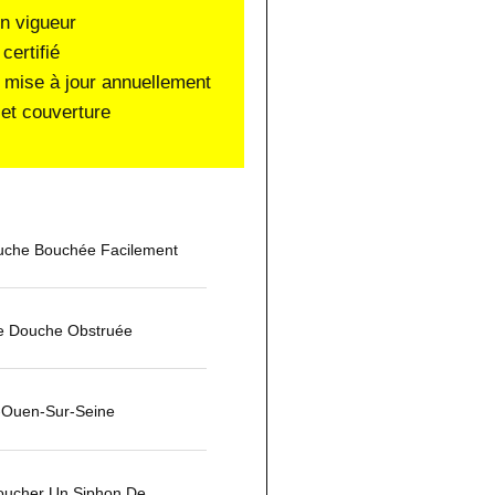
en vigueur
certifié
 mise à jour annuellement
et couverture
che Bouchée Facilement
De Douche Obstruée
t-Ouen-Sur-Seine
ucher Un Siphon De