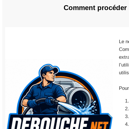
Comment procéder p
Le n
Comm
extr
l’ut
utili
Pour