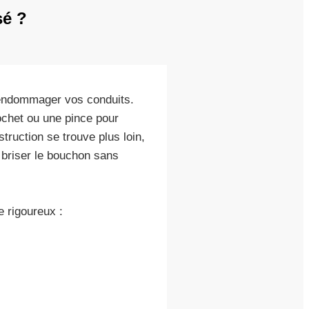
sé ?
 endommager vos conduits.
rochet ou une pince pour
truction se trouve plus loin,
e briser le bouchon sans
 rigoureux :