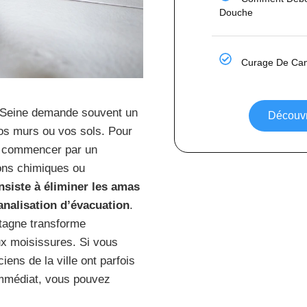
Douche
Curage De Cana
-Seine demande souvent un
Découvri
 vos murs ou vos sols. Pour
e commencer par un
ons chimiques ou
siste à éliminer les amas
analisation d’évacuation
.
stagne transforme
ux moisissures. Si vous
ens de la ville ont parfois
immédiat, vous pouvez