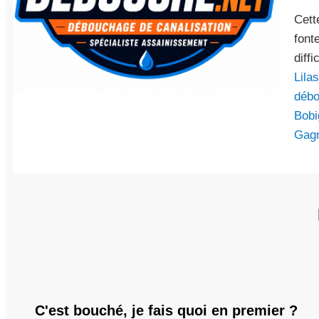
Cett
font
diffi
Lilas
débo
Bobi
Gag
C'est bouché, je fais quoi en premier ?