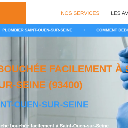
NOS SERVICES
LES AV
T-OUEN-SUR-SEINE
•
COMMENT DÉBOUCHER UN SIPH
OUCHÉE FACILEMENT À S
UR-SEINE (93400)
INT-OUEN-SUR-SEINE
che bouchée facilement à Saint-Ouen-sur-Seine