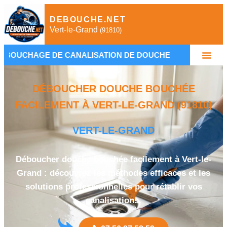
DEBOUCHE.NET
Vert-le-Grand
(91810)
DE CANALISATION DE DOUCHE
•
PLOMBIER À VE
DÉBOUCHER DOUCHE BOUCHÉE
FACILEMENT À VERT-LE-GRAND (91810)
VERT-LE-GRAND
Déboucher douche bouchée facilement à Vert-le-
Grand : découvrez les méthodes efficaces et les
solutions professionnelles pour rétablir vos
canalisations.