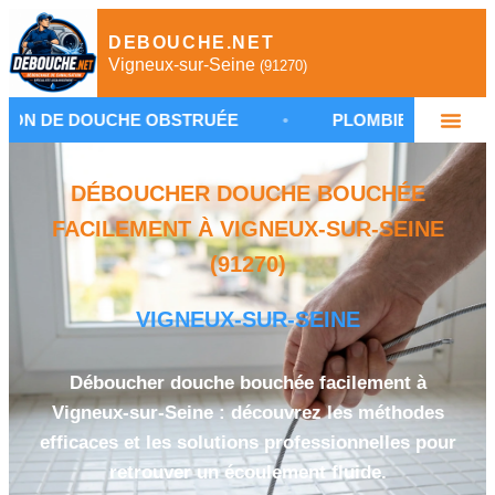
DEBOUCHE.NET
Vigneux-sur-Seine
(91270)
CHE OBSTRUÉE
•
PLOMBIER VIGNEUX-SUR-SEINE
DÉBOUCHER DOUCHE BOUCHÉE
FACILEMENT À VIGNEUX-SUR-SEINE
(91270)
VIGNEUX-SUR-SEINE
Déboucher douche bouchée facilement à
Vigneux-sur-Seine : découvrez les méthodes
efficaces et les solutions professionnelles pour
retrouver un écoulement fluide.