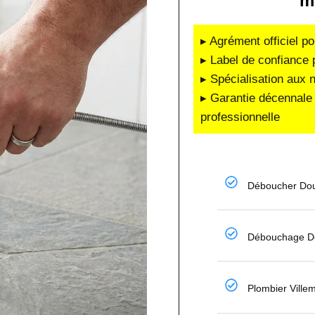
m
▸ Agrément officiel po
▸ Label de confiance 
▸ Spécialisation aux 
▸ Garantie décennale 
professionnelle
Déboucher Dou
Débouchage De
Plombier Ville