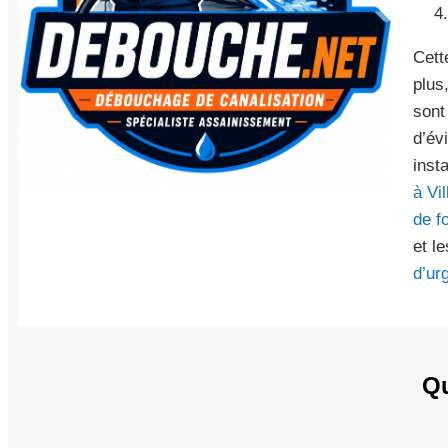
Cett
plus
sont
d’év
inst
à Vi
de f
et l
d’ur
Qu