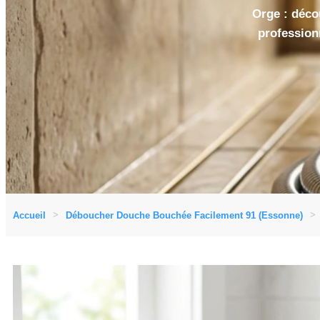
Orge : déco
profession
Accueil
Déboucher Douche Bouchée Facilement 91 (Essonne)