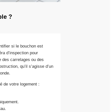
ble ?
tifier si le bouchon est
éra d’inspection pour
ile des carrelages ou des
struction, qu’il s’agisse d’un
bonde.
té de votre logement :
niquement.
yau.