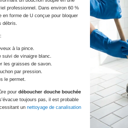
ansformant un bouchon souple en une
iel professionnel. Dans environ 60 %
ce en forme de U conçue pour bloquer
 débris.
:
eveux à la pince.
suivi de vinaigre blanc.
er les graisses de savon.
ouchon par pression.
s le permet.
sûre pour
déboucher douche bouchée
évacue toujours pas, il est probable
écessitant un
nettoyage de canalisation