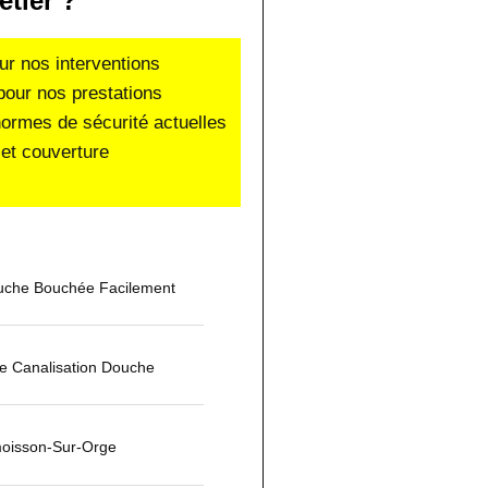
étier ?
ur nos interventions
pour nos prestations
normes de sécurité actuelles
et couverture
che Bouchée Facilement
 Canalisation Douche
moisson-Sur-Orge