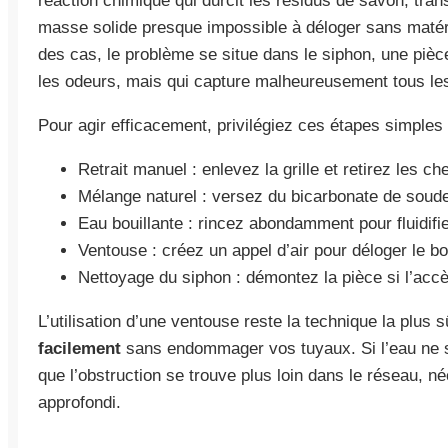
réaction chimique qui durcit les résidus de savon, tr
masse solide presque impossible à déloger sans matér
des cas, le problème se situe dans le siphon, une piè
les odeurs, mais qui capture malheureusement tous les
Pour agir efficacement, privilégiez ces étapes simples 
Retrait manuel : enlevez la grille et retirez les ch
Mélange naturel : versez du bicarbonate de soude 
Eau bouillante : rincez abondamment pour fluidifi
Ventouse : créez un appel d’air pour déloger le b
Nettoyage du siphon : démontez la pièce si l’accè
L’utilisation d’une ventouse reste la technique la plus 
facilement
sans endommager vos tuyaux. Si l’eau ne s’
que l’obstruction se trouve plus loin dans le réseau, n
approfondi.