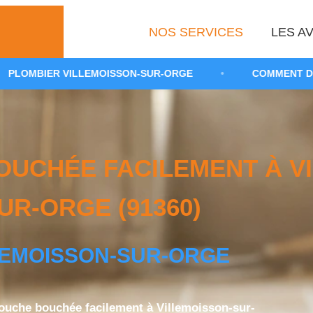
NOS SERVICES
LES AV
LEMOISSON-SUR-ORGE
•
COMMENT DÉBOUCHER UNE 
UCHÉE FACILEMENT À VI
UR-ORGE (91360)
LEMOISSON-SUR-ORGE
uche bouchée facilement à Villemoisson-sur-