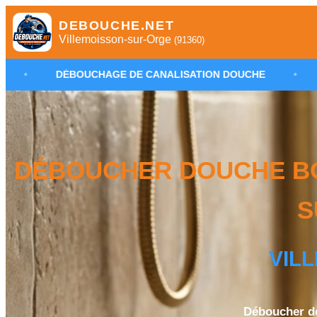
DEBOUCHE.NET
Villemoisson-sur-Orge
(91360)
UCHAGE DE CANALISATION DOUCHE
•
PLOMBIER VIL
DÉBOUCHER DOUCHE BO
S
VIL
Déboucher do