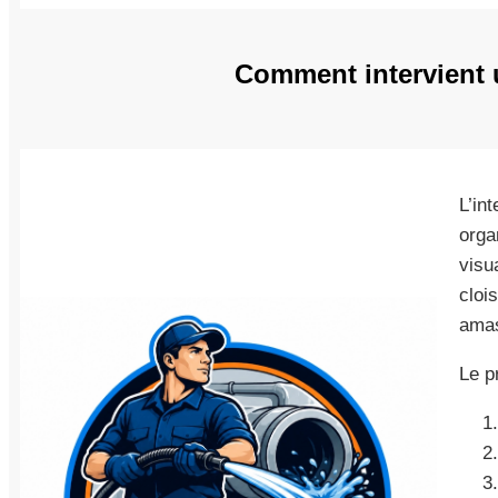
Comment intervient u
L’in
orga
visu
cloi
amas
Le p