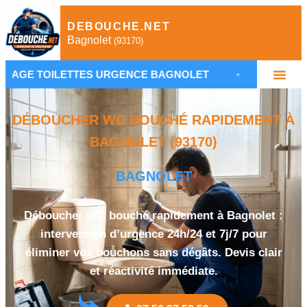
DEBOUCHE.NET
Bagnolet
(93170)
ETTES URGENCE BAGNOLET
•
PLOMBIER DÉBOUCH
DÉBOUCHER WC BOUCHÉ RAPIDEMENT À
BAGNOLET (93170)
BAGNOLET
Déboucher WC bouché rapidement à Bagnolet :
intervention d’urgence 24h/24 et 7j/7 pour
éliminer vos bouchons sans dégâts. Devis clair
et réactivité immédiate.