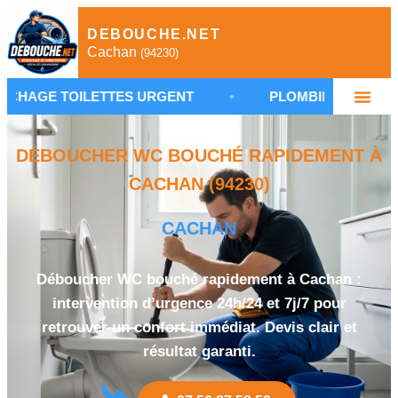
DEBOUCHE.NET
Cachan
(94230)
LETTES URGENT
•
PLOMBIER DÉBOUCHAGE CAC
DÉBOUCHER WC BOUCHÉ RAPIDEMENT À
CACHAN (94230)
CACHAN
Déboucher WC bouché rapidement à Cachan :
intervention d’urgence 24h/24 et 7j/7 pour
retrouver un confort immédiat. Devis clair et
résultat garanti.