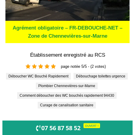
Agrément obligatoire – FR-DEBOUCHE-NET –
Zone de Chennevières-sur-Marne
Établissement enregistré au RCS
page notée 5/5 - (2 votes)
Déboucher WC Bouché Rapidement
Débouchage toilettes urgence
Plombier Chennevières-sur-Marne
Comment déboucher des WC bouchés rapidement 94430
Curage de canalisation sanitaire
OUVERT !
07 56 87 58 52