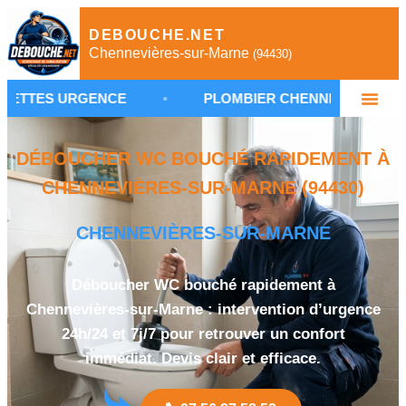
DEBOUCHE.NET
Chennevières-sur-Marne
(94430)
ENCE
•
PLOMBIER CHENNEVIÈRES-SUR-MARNE
DÉBOUCHER WC BOUCHÉ RAPIDEMENT À
CHENNEVIÈRES-SUR-MARNE (94430)
CHENNEVIÈRES-SUR-MARNE
Déboucher WC bouché rapidement à
Chennevières-sur-Marne : intervention d’urgence
24h/24 et 7j/7 pour retrouver un confort
immédiat. Devis clair et efficace.