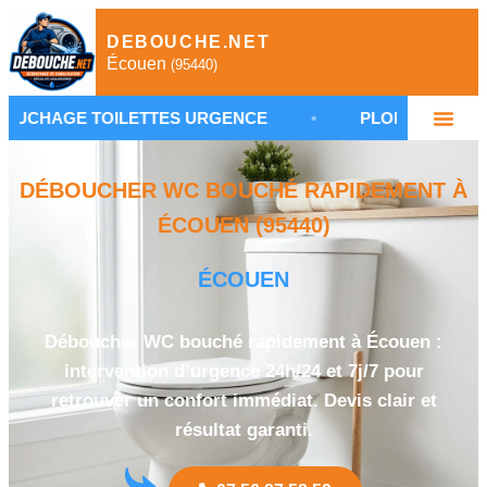
DEBOUCHE.NET
Écouen
(95440)
OILETTES URGENCE
•
PLOMBIER ÉCOUEN 95440
DÉBOUCHER WC BOUCHÉ RAPIDEMENT À
ÉCOUEN (95440)
ÉCOUEN
Déboucher WC bouché rapidement à Écouen :
intervention d’urgence 24h/24 et 7j/7 pour
retrouver un confort immédiat. Devis clair et
résultat garanti.