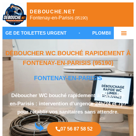
DEBOUCHE.NET
Fontenay-en-Parisis
(95190)
LETTES URGENT
•
PLOMBIER FONTENAY-EN-PARISI
DÉBOUCHER WC BOUCHÉ RAPIDEMENT À
FONTENAY-EN-PARISIS (95190)
FONTENAY-EN-PARISIS
Déboucher WC bouché rapidement à Fontenay-
en-Parisis : intervention d’urgence 24h/24 et 7j/7
pour rétablir vos sanitaires sans attendre.
07 56 87 58 52