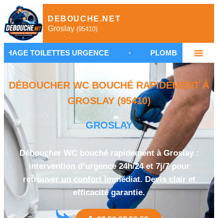
DEBOUCHE.NET
Groslay
(95410)
LETTES URGENCE
•
PLOMBIER GROSLAY 95410
DÉBOUCHER WC BOUCHÉ RAPIDEMENT À
GROSLAY (95410)
GROSLAY
Déboucher WC bouché rapidement à Groslay :
intervention d’urgence 24h/24 et 7j/7 pour
retrouver un confort immédiat. Devis clair et
efficacité garantie.