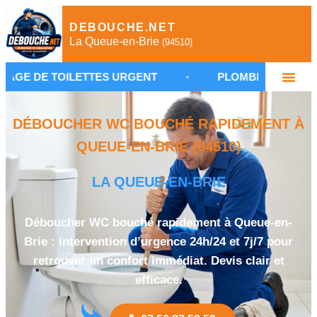
DEBOUCHE.NET
La Queue-en-Brie
(94510)
LETTES URGENT
•
PLOMBIER DÉBOUCHAGE LA QU
DÉBOUCHER WC BOUCHÉ RAPIDEMENT À
QUEUE-EN-BRIE (94510)
LA QUEUE-EN-BRIE
Déboucher WC bouché rapidement à Queue-en-
Brie : intervention d’urgence 24h/24 et 7j/7 pour
retrouver un confort immédiat. Devis clair et
efficace.