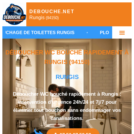
DEBOUCHE.NET
Rungis
(94150)
 TOILETTES RUNGIS
•
PLOMBIER URGENCE 94150
DÉBOUCHER WC BOUCHÉ RAPIDEMENT À
RUNGIS (94150)
RUNGIS
Déboucher WC bouché rapidement à Rungis :
intervention d’urgence 24h/24 et 7j/7 pour
éliminer tout bouchon sans endommager vos
canalisations.