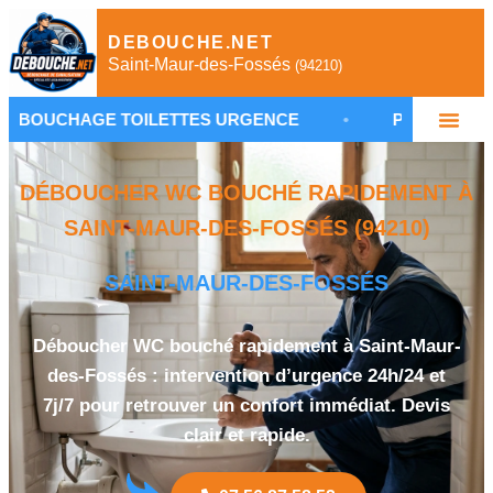
DEBOUCHE.NET
Saint-Maur-des-Fossés
(94210)
 TOILETTES URGENCE
•
PLOMBIER SAINT-MAUR
DÉBOUCHER WC BOUCHÉ RAPIDEMENT À
SAINT-MAUR-DES-FOSSÉS (94210)
SAINT-MAUR-DES-FOSSÉS
Déboucher WC bouché rapidement à Saint-Maur-
des-Fossés : intervention d’urgence 24h/24 et
7j/7 pour retrouver un confort immédiat. Devis
clair et rapide.