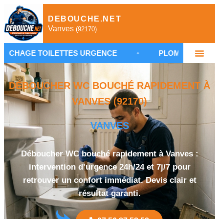
DEBOUCHE.NET
Vanves
(92170)
ILETTES URGENCE
•
PLOMBIER DÉBOUCHAGE V
DÉBOUCHER WC BOUCHÉ RAPIDEMENT À
VANVES (92170)
VANVES
Déboucher WC bouché rapidement à Vanves :
intervention d’urgence 24h/24 et 7j/7 pour
retrouver un confort immédiat. Devis clair et
résultat garanti.