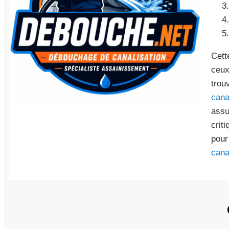
Cett
ceux
trou
cana
assu
crit
pour
cana