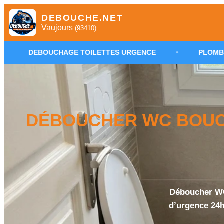
DEBOUCHE.NET
Vaujours
(93410)
HAGE TOILETTES URGENCE
•
PLOMBIER DÉBOUCHAG
DÉBOUCHER WC BOUCH
Déboucher WC
d’urgence 24h