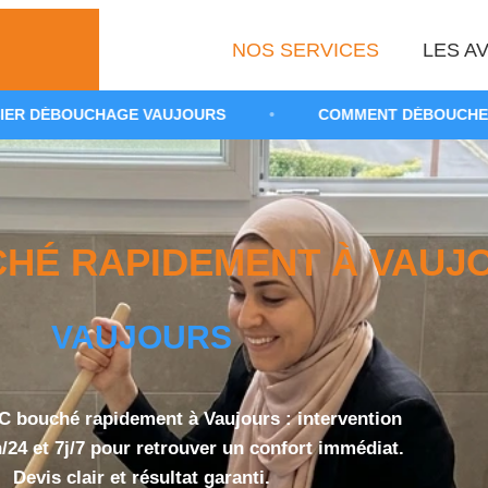
NOS SERVICES
LES AV
E VAUJOURS
•
COMMENT DÉBOUCHER DES WC BOUCH
É RAPIDEMENT À VAUJOU
VAUJOURS
 bouché rapidement à Vaujours : intervention
/24 et 7j/7 pour retrouver un confort immédiat.
Devis clair et résultat garanti.