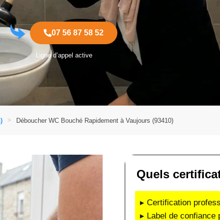
07 56 87 58 52
Ligne d’appel active
)
Déboucher WC Bouché Rapidement à Vaujours (93410)
Quels certific
▸ Certification profes
▸ Label de confiance 