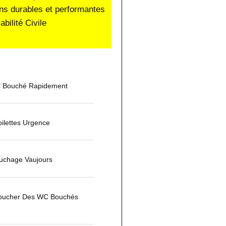
ons durables et performantes
ilité Civile
 Bouché Rapidement
ilettes Urgence
uchage Vaujours
ucher Des WC Bouchés