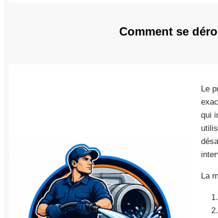
Comment se déroul
Le p
exac
qui 
util
désa
inte
La m