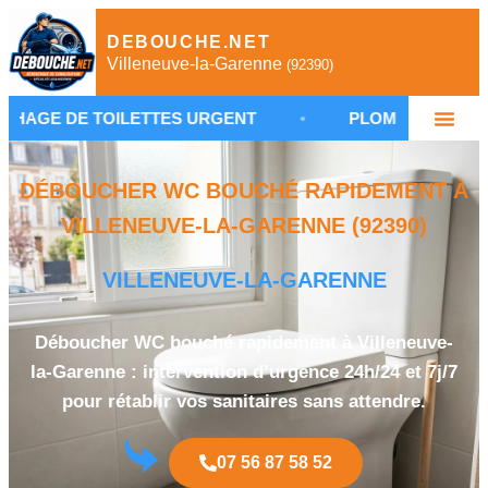
DEBOUCHE.NET
Villeneuve-la-Garenne
(92390)
ILETTES URGENT
•
PLOMBIER VILLENEUVE-LA-GA
DÉBOUCHER WC BOUCHÉ RAPIDEMENT À
VILLENEUVE-LA-GARENNE (92390)
VILLENEUVE-LA-GARENNE
Déboucher WC bouché rapidement à Villeneuve-
la-Garenne : intervention d’urgence 24h/24 et 7j/7
pour rétablir vos sanitaires sans attendre.
07 56 87 58 52