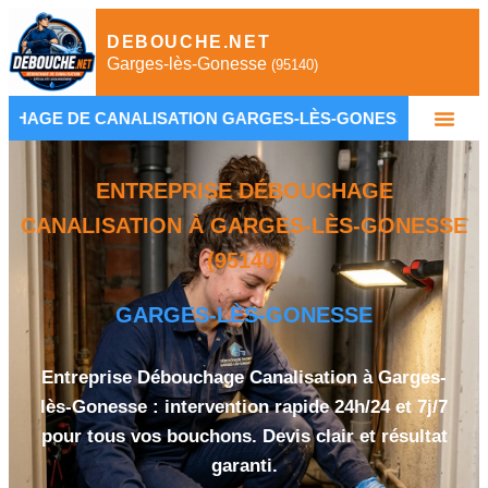
DEBOUCHE.NET
Garges-lès-Gonesse
(95140)
NALISATION GARGES-LÈS-GONESSE
•
PLOMBIER 
ENTREPRISE DÉBOUCHAGE
CANALISATION À GARGES-LÈS-GONESSE
(95140)
GARGES-LÈS-GONESSE
Entreprise Débouchage Canalisation à Garges-
lès-Gonesse : intervention rapide 24h/24 et 7j/7
pour tous vos bouchons. Devis clair et résultat
garanti.