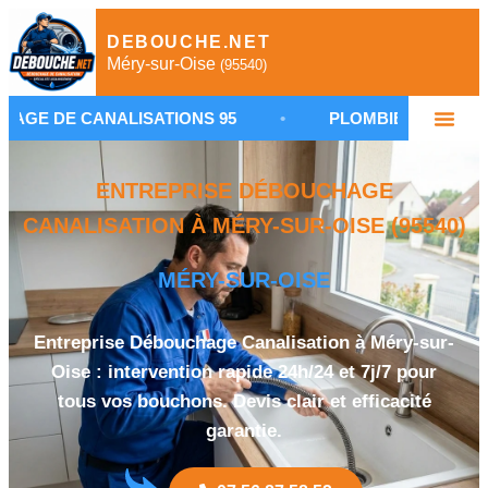
DEBOUCHE.NET
Méry-sur-Oise
(95540)
ISATIONS 95
•
PLOMBIER DÉBOUCHAGE MÉRY-SU
ENTREPRISE DÉBOUCHAGE
CANALISATION À MÉRY-SUR-OISE (95540)
MÉRY-SUR-OISE
Entreprise Débouchage Canalisation à Méry-sur-
Oise : intervention rapide 24h/24 et 7j/7 pour
tous vos bouchons. Devis clair et efficacité
garantie.