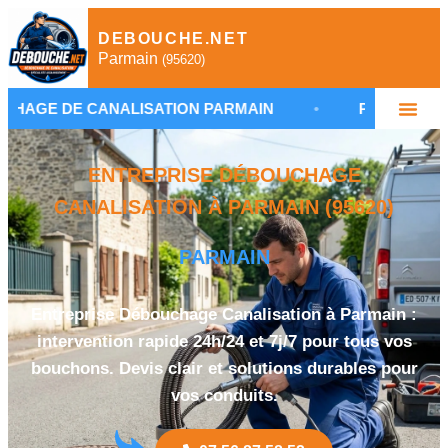
DEBOUCHE.NET
Parmain
(95620)
CANALISATION PARMAIN
•
PLOMBIER DÉBOUCHAG
ENTREPRISE DÉBOUCHAGE
CANALISATION À PARMAIN (95620)
PARMAIN
Entreprise Débouchage Canalisation à Parmain :
intervention rapide 24h/24 et 7j/7 pour tous vos
bouchons. Devis clair et solutions durables pour
vos conduits.