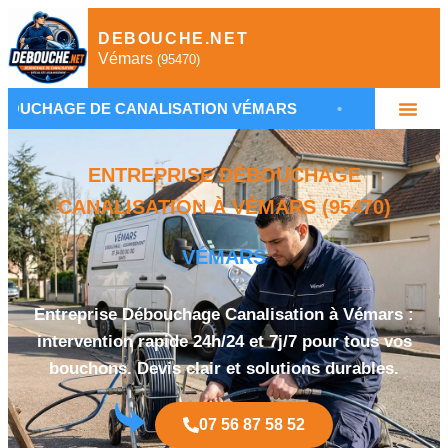
DEBOUCHE.NET
Vémars
(95470)
E CANALISATION VÉMARS
•
PLOMBIER DÉBOUCHA
ENTREPRISE DÉBOUCHAGE
CANALISATION À VÉMARS (95470)
VÉMARS
Entreprise Débouchage Canalisation à Vémars :
intervention rapide 24h/24 et 7j/7 pour tous vos
bouchons. Devis clair et solutions durables.
07 56 87 58 52