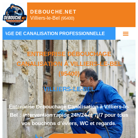
DEBOUCHE.NET
Villiers-le-Bel
(95400)
LISATION PROFESSIONNELLE
•
DÉBOUCHAGE CAN
ENTREPRISE DÉBOUCHAGE
CANALISATION À VILLIERS-LE-BEL
(95400)
VILLIERS-LE-BEL
Entreprise Débouchage Canalisation à Villiers-le-
Bel : intervention rapide 24h/24 et 7j/7 pour tous
vos bouchons d’éviers, WC et regards.